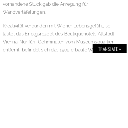
vorhandene Stuck gab die Anregung für
Wandvertäfelungen.
Kreativität verbunden mit Wiener Lebensgefühl, so
lautet das Erfolgsrezept des Boutiquehotels Altstadt
Vienna. Nur fünf Gehminuten vom Museumsquartier
TRANSLATE »
entfernt, befindet sich das 1902 erbaute Wohnhaus im
siebten Wiener Bezirk am Spittelberg. Über 300
Kunstwerke zum Beispiel von Arne Jacobson, Ray und
Charles Eames und Andy Warhol verteilen sich auf die
Räume. Dank der individuellen Gestaltung der 45
Wohnräume auf fünf Etagen findet jeder Gast seinen
Favoriten. Regelmäßig lädt das Altstadt Vienna
Künstler, Designer und Architekten dazu ein, die Kunst
der Gastfreundschaft neu zu interpretieren. Kreativ
ausleben durften sich unter anderem der italienische