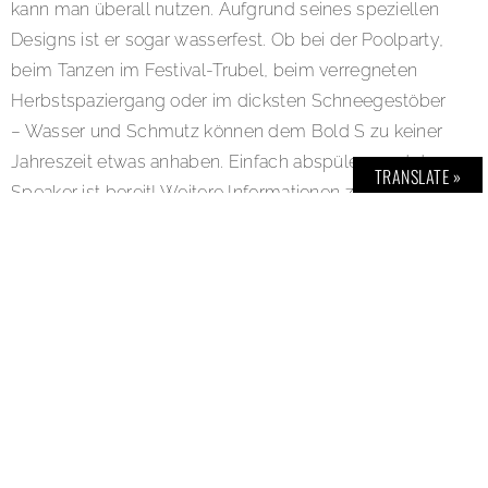
kann man überall nutzen. Aufgrund seines speziellen
Designs ist er sogar wasserfest. Ob bei der Poolparty,
beim Tanzen im Festival-Trubel, beim verregneten
Herbstspaziergang oder im dicksten Schneegestöber
– Wasser und Schmutz können dem Bold S zu keiner
Jahreszeit etwas anhaben. Einfach abspülen, und der
TRANSLATE »
Speaker ist bereit! Weitere Informationen zum Bold S
und Fresh’N Rebel unter:
www.freshnrebel.com/de/
.
Damit Ihr auch für alle Abenteuer und Partys bereit
sein könnt, verlosen wir unter den ersten Einsendern
einen Fresh’N Rebel Bold S Bluetooth Speaker.
Verratet uns via E-Mail, wo Ihr den Bold S gerne
mitnehmen und einsetzen wollt? Gewinnspiel E-Mail:
BoldS@bold-magazine.eu
(Name, Anschrift, E-Mail
Adresse und Telefon-Nummer nicht vergessen). Viel