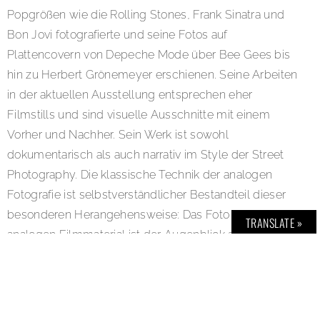
Popgrößen wie die Rolling Stones, Frank Sinatra und
Bon Jovi fotografierte und seine Fotos auf
Plattencovern von Depeche Mode über Bee Gees bis
hin zu Herbert Grönemeyer erschienen. Seine Arbeiten
in der aktuellen Ausstellung entsprechen eher
Filmstills und sind visuelle Ausschnitte mit einem
Vorher und Nachher. Sein Werk ist sowohl
dokumentarisch als auch narrativ im Style der Street
Photography. Die klassische Technik der analogen
Fotografie ist selbstverständlicher Bestandteil dieser
besonderen Herangehensweise: Das Foto auf dem
TRANSLATE »
analogen Filmmaterial ist der Augenblick aus der
gelebten Lebendigkeit.
Zum 60. Geburtstag von Anton Corbijn, geboren 1955
in Strijen, Niederlanden, feiert C/O Berlin den weltweit