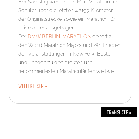
Am Samstag werden ein Mini-Marathon für
Schüler über die letzten 4,2195 Kilometer
der Originalstrecke sowie ein Marathon für
Inlineskater ausgetragen.
Der
BMW BERLIN-MARATHON
gehört zu
den World Marathon Majors und zählt neben
den Veranstaltungen in New York, Boston
und London zu den größten und
renommiertesten Marathonläufen weltweit.
WEITERLESEN »
TRANSLATE »