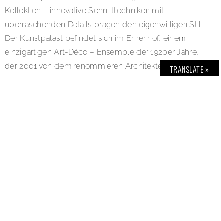
Kollektion – innovative Schnitttechniken mit
überraschenden Details prägen den eigenwilligen Stil.
Der Kunstpalast befindet sich im Ehrenhof, einem
einzigartigen Art-Déco – Ensemble der 1920er Jahre,
der 2001 von dem renommieren Architekten Oswald
TRANSLATE »
Mathias Ungers erweitert wurde. Mehr zur Ausstellung
Pierre Cardin – Fashion Futurist in Kürze in BOLD THE
MAGAZINE. Event: DER SUPER MARKT – Mode,
Kunst, Design – das Shopping-Event zur Pierre Cardin
– Ausstellung. Opening: Freitag 20.09.2019, 19 – 24
Uhr, Samstag 21.09. + Sonntag 22.09.2019, 11-18 Uhr.
Location: Kunstpalast, Ehrenhof 4-5, 40479 Düsseldorf.
www.kunstpalast.de/de/der-supermarkt
www.instagram.com/dersupermarkt
Image Credits und Copyrights: (Bild 1) Strehlow Mode;