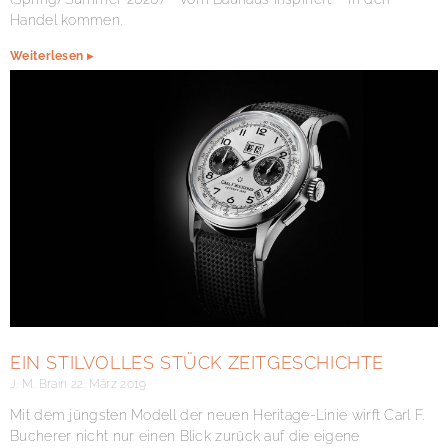
Handel kommen.
Weiterlesen ▸
EIN STILVOLLES STÜCK ZEITGESCHICHTE
J. M. Brain
22. März 2019
Mit dem jüngsten Modell der neuen Heritage-Linie wirft Carl F.
Bucherer nicht nur einen Blick zurück auf die eigene