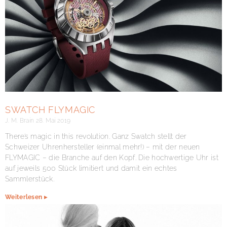
SWATCH FLYMAGIC
J. M. Brain
28. Mai 2019
There’s magic in this revolution. Ganz Swatch stellt der
Schweizer Uhrenhersteller (einmal mehr!) – mit der neuen
FLYMAGIC – die Branche auf den Kopf. Die hochwertige Uhr ist
auf jeweils 500 Stück limitiert und damit ein echtes
Sammlerstück.
Weiterlesen ▸