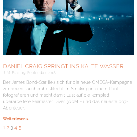
DANIEL CRAIG SPRINGT INS KALTE WASSER
J. M. Brain
19. September 2018
Der James Bond-Star ließ sich für die neue OMEGA-Kampagne
zur neuen Taucheruhr stilecht im Smoking in einem Pool
fotografieren und macht damit Lust auf die komplett
überarbeitete Seamaster Diver 300M – und das neueste 007-
Abenteuer.
Weiterlesen ▸
1
2
3
4
5