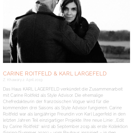
CARINE ROITFELD & KARL LARGEFELD
Z. Khawary
2. April 2019
Das Haus KARL LAGERFELD verkündet die Zusammenarbeit
mit Carine Roitfeld als Style Advisor. Die ehemalige
Chefredakteurin der französischen Vogue wird für die
kommenden drei Saisons als Style Advisor fungieren. Carine
Roitfeld war als langjährige Freundin von Karl Lagerfeld in den
letzten Jahren Teil einzigartiger Projekte. Ihre neue Linie: „Edit
by Carine Roitfeld“ wird ab September 2019 als erste Kollektion
(Spring/Summer 2020) – vom Bauhaus inspiriert – in den