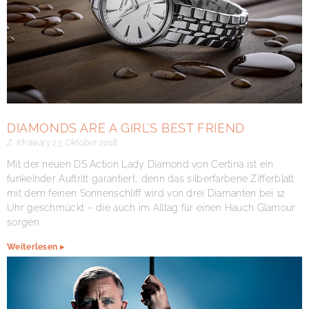
DIAMONDS ARE A GIRL’S BEST FRIEND
Z. Khawary
23. Oktober 2018
Mit der neuen DS Action Lady Diamond von Certina ist ein
funkelnder Auftritt garantiert, denn das silberfarbene Zifferblatt
mit dem feinen Sonnenschliff wird von drei Diamanten bei 12
Uhr geschmückt – die auch im Alltag für einen Hauch Glamour
sorgen.
Weiterlesen ▸