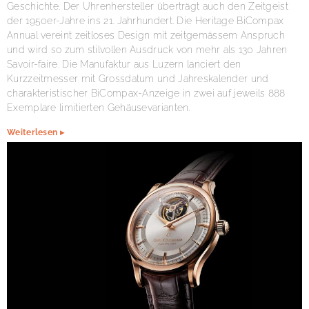
Geschichte. Der Uhrenhersteller überträgt auch den Zeitgeist
der 1950er-Jahre ins 21. Jahrhundert. Die Heritage BiCompax
Annual vereint zeitloses Design mit zeitgemässem Anspruch
und wird so zum stilvollen Ausdruck von mehr als 130 Jahren
Savoir-faire. Die Manufaktur aus Luzern lanciert den
Kurzzeitmesser mit Grossdatum und Jahreskalender und
charakteristischer BiCompax-Anzeige in zwei auf jeweils 888
Exemplare limitierten Gehäusevarianten.
Weiterlesen ▸