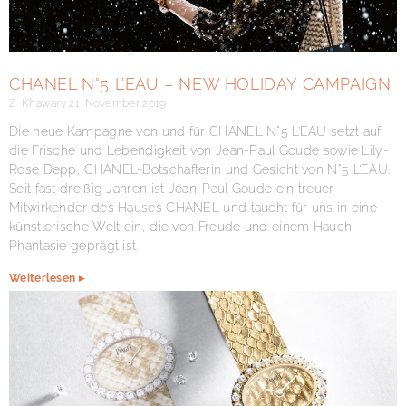
CHANEL N°5 L’EAU – NEW HOLIDAY CAMPAIGN
Z. Khawary
21. November 2019
Die neue Kampagne von und für CHANEL N°5 L’EAU setzt auf
die Frische und Lebendigkeit von Jean-Paul Goude sowie Lily-
Rose Depp, CHANEL-Botschafterin und Gesicht von N°5 L’EAU.
Seit fast dreißig Jahren ist Jean-Paul Goude ein treuer
Mitwirkender des Hauses CHANEL und taucht für uns in eine
künstlerische Welt ein, die von Freude und einem Hauch
Phantasie geprägt ist.
Weiterlesen ▸