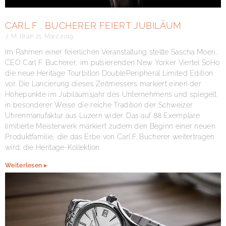
CARL F . BUCHERER FEIERT JUBILÄUM
J. M. Brain
21. März 2019
Im Rahmen einer feierlichen Veranstaltung stellte Sascha Moeri,
CEO Carl F. Bucherer, im pulsierenden New Yorker Viertel SoHo
die neue Heritage Tourbillon DoublePeripheral Limited Edition
vor. Die Lancierung dieses Zeitmessers markiert einen der
Höhepunkte im Jubiläumsjahr des Unternehmens und spiegelt
in besonderer Weise die reiche Tradition der Schweizer
Uhrenmanufaktur aus Luzern wider. Das auf 88 Exemplare
limitierte Meisterwerk markiert zudem den Beginn einer neuen
Produktfamilie, die das Erbe von Carl F. Bucherer weitertragen
wird: die Heritage-Kollektion.
Weiterlesen ▸