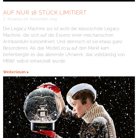
AUF NUR 18 STÜCK LIMITIERT
Z. Khawary
28. November 2019
Die Legacy Machine 101 ist wohl die klassischste Legacy
Machine, die sich auf die Essenz einer mechanischen
Armbanduhr konzentriert. Und dennoch ist sie etwas ganz
Besonderes. Als das Modell 2014 auf den Markt kam,
beherbergte es das allererste Uhrwerk, das vollständig von
MB&F selbst entwickelt wurde.
Weiterlesen ▸