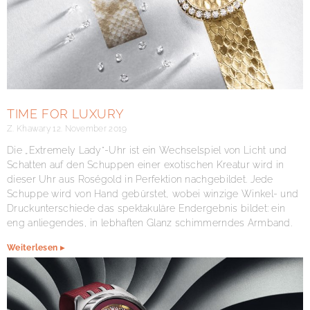
TIME FOR LUXURY
Z. Khawary
12. November 2019
Die „Extremely Lady“-Uhr ist ein Wechselspiel von Licht und
Schatten auf den Schuppen einer exotischen Kreatur wird in
dieser Uhr aus Roségold in Perfektion nachgebildet. Jede
Schuppe wird von Hand gebürstet, wobei winzige Winkel- und
Druckunterschiede das spektakuläre Endergebnis bildet: ein
eng anliegendes, in lebhaften Glanz schimmerndes Armband.
Weiterlesen ▸