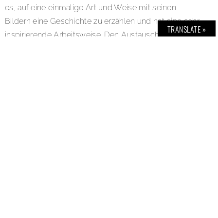
es, auf eine einmalige Art und Weise mit seinen
Bildern eine Geschichte zu erzählen und hat eine sehr
TRANSLATE »
inspirierende Arbeitsweise. Den Austausch mit dem
jungen Fotografen zu sehen, bestätigt unsere
Zielsetzung, aufstrebenden Künstlern ein einmaliges
Erlebnis zu bieten, das sie in ihrem Schaffen antreibt“,
so Bastian Schramm, Leiter Marketing von Porsche
Deutschland.
Ende 2017 konnten junge Talente bereits im Rahmen
des „Porsche Talent Projects“ gemeinsam mit dem
Berliner Designerlabel „lala Berlin“ an deren
„Dreieckstuch“ arbeiten und ihre Interpretation des
beliebten Accessoires vorstellen. Dazu hatte das
Networking Portal Talenthouse in Kooperation mit
Porsche aus mehr als 50.000 Künstlern sechs