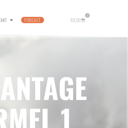
0
TAKT
PODCAST
€
0,00
VANTAGE
RMEL 1