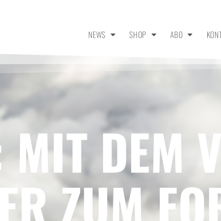
NEWS
SHOP
ABO
KON
 MIT DEM 
ER ZUM FO