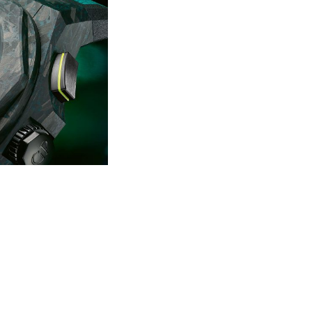
NKREICH
,
GIRARDPERREGAUX
,
GRANDPRIX
,
LUXUS
,
MANUFAKTUR
,
MONZA
,