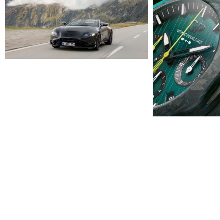
SHARE:
TAGS:
ASTONMARTIN
,
BOLDTHEMAGAZINE
,
CAR
,
F1
,
FORMEL1
,
FRA
UHREN
,
VANTAGE
,
WATCHES
AUTOR:
N. DEXTER