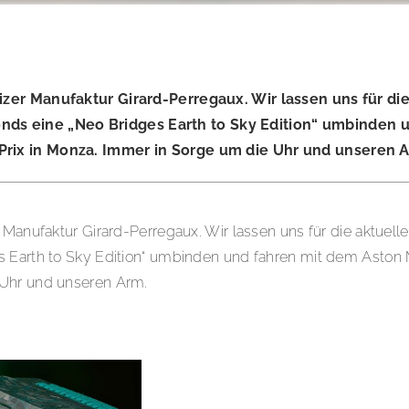
eizer Manufaktur Girard-Perregaux. Wir lassen uns für d
onds eine „Neo Bridges Earth to Sky Edition“ umbinden 
Prix in Monza. Immer in Sorge um die Uhr und unseren 
 Manufaktur Girard-Perregaux. Wir lassen uns für die aktuel
s Earth to Sky Edition“ umbinden und fahren mit dem Aston M
 Uhr und unseren Arm.