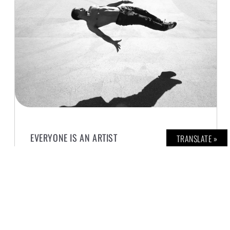
EVERYONE IS AN ARTIST
TRANSLATE »
H. G. TEINER
16. APRIL 2021
Diese neue Ausstellung in der Düsseldorfer
Kunstsammlung NRW – K20 zeigt die
künstlerisch-soziale Bedeutung von Joseph
Beuys für die heutige Zeit – durch