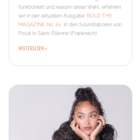
funktioniert und warum diese Wahl, erfahren
wir in der aktuellen Ausgabe:
BOLD THE
MAGAZINE No. 61
, in den Soundlaboren von
Focal in Saint-Étienne (Frankreich).
WEITERLESEN »