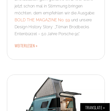
jetzt schon mal in Stimmung bringen
möchten, dem empfehlen wir die Ausgabe:
BOLD THE MAGAZINE No. 59
und unsere
Design History Story: „Tilman Brodbecks
Entenbürzel – 50 Jahre Porsche 91“.
WEITERLESEN »
TRANSLATE »