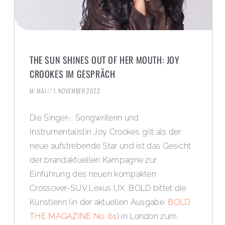
THE SUN SHINES OUT OF HER MOUTH: JOY
CROOKES IM GESPRÄCH
M. MAI
1. NOVEMBER 2022
Die Singer-, Songwriterin und
Instrumentalistin Joy Crookes gilt als der
neue aufstrebende Star und ist das Gesicht
der brandaktuellen Kampagne zur
Einführung des neuen kompakten
Crossover-SUV Lexus UX. BOLD bittet die
Künstlerin (in der aktuellen Ausgabe:
BOLD
THE MAGAZINE No. 61
) in London zum