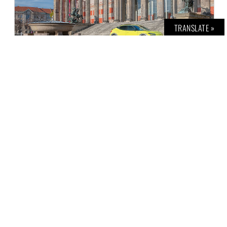
TRANSLATE »
BEST PLACES: KUNST, KULTUR UND VIEL
GESCHICHTE – BERLIN
J. M. BRAIN
21. DEZEMBER 2022
Wir haben uns für die aktuellen Ausgabe:
BOLD THE MAGAZINE No. 62
mit dem
Genesis GV60 auf den Weg gemacht und
zeigen, was man bei einem Berlin-Besuch
auf keinen Fall verpassen darf. Und klären,
warum der GV60 ein wichtiger Neuzugang