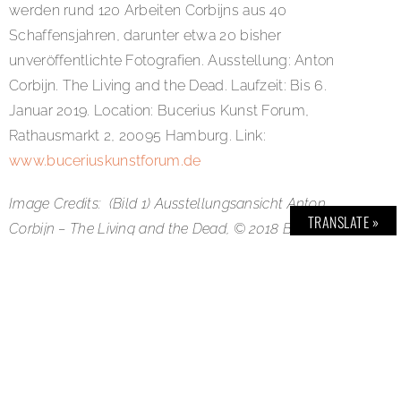
werden rund 120 Arbeiten Corbijns aus 40
Schaffensjahren, darunter etwa 20 bisher
unveröffentlichte Fotografien. Ausstellung: Anton
Corbijn. The Living and the Dead. Laufzeit: Bis 6.
Januar 2019. Location: Bucerius Kunst Forum,
Rathausmarkt 2, 20095 Hamburg. Link:
www.buceriuskunstforum.de
Image Credits: (Bild 1) Ausstellungsansicht Anton
TRANSLATE »
Corbijn – The Living and the Dead, © 2018 Bucerius
Kunst Forum; (Bild 2) Anton Corbijn: Sinéad O’Connor,
Dublin 1990, Leihgabe des Künstlers, © Anton Corbijn,
2018; (Bild 3) Anton Corbijn: Joy Division, London 1979,
Leihgabe des Künstlers, © Anton Corbijn, 2018; (Bild 4)
Anton Corbijn: Henry Rollins, El Mirage 1994, Leihgabe
des Künstlers, © Anton Corbijn, 2018