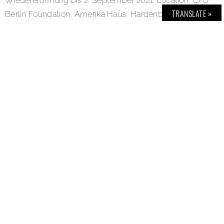
Wiedereröffnung bis 2. September 2021. Location: C/O
TRANSLATE »
Berlin Foundation, Amerika Haus, Hardenbergstraße
22–24, 10623 Berlin. Link:
www.co-berlin.org