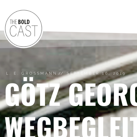
L. E. GROSSMANN
//
SEPTEMBER 16, 2019
GÖTZ GEOR
WEGBEGLEIT