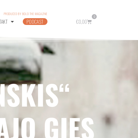
PRODUCED BY BOLD THE MAGAZINE
0
TAKT
PODCAST
€
0,00
NSKIS“
AJO GIES