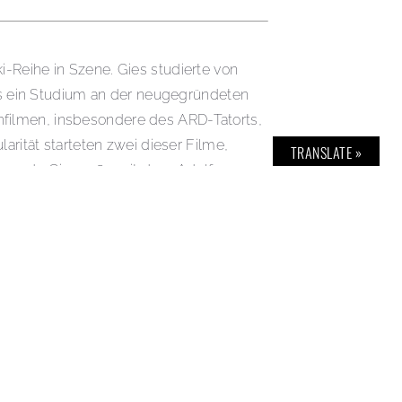
i-Reihe in Szene. Gies studierte von
s ein Studium an der neugegründeten
hfilmen, insbesondere des ARD-Tatorts,
ität starteten zwei dieser Filme,
TRANSLATE »
“ wurde Gies 1989 mit dem Adolf-
all Schimanski“. Gies inszenierte
der „Ein Sack voll Geld“. 2005 heiratete
hr als fünf Jahrzehnte hinweg ein breites
konformistisch auftretenden fiktiven
z George im Alter von Mitte zwanzig durch
ichkeit bekannt geworden, und wurde in
n westdeutschen Jugendzeitschrift