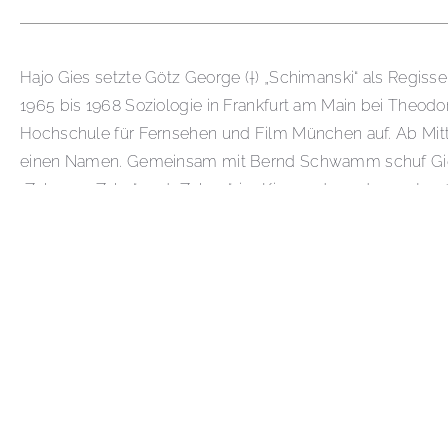
Hajo Gies setzte Götz George (†) „Schimanski“ als Regiss
1965 bis 1968 Soziologie in Frankfurt am Main bei The
Hochschule für Fernsehen und Film München auf. Ab Mitt
einen Namen. Gemeinsam mit Bernd Schwamm schuf Gies di
„Zahn um Zahn“ und „Zabou“, im Kino und wurden erst spä
Grimme-Preis mit Gold ausgezeichnet. 1992 erhielt er, ge
neben Krimis auch komödiantische Stoffe, wie beispielswei
Gies seine langjährige Lebenspartnerin, die Schauspieleri
Götz George (23. Juli 1938 in Berlin; † 19. Juni 2016 in Ham
Publikum begeisterte. Große Popularität erlangte er vor all
Duisburger Kriminalhauptkommissars Horst Schimanski in der
Nebenrollen als Sympathieträger in einigen als „Karl-May-V
diesem Zusammenhang bzw. damit verbundenen Bambi-Auszei