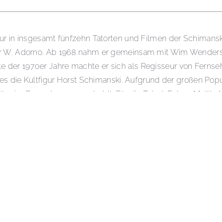
eur in insgesamt fünfzehn Tatorten und Filmen der Schimansk
odor W. Adorno. Ab 1968 nahm er gemeinsam mit Wim Wender
e der 1970er Jahre machte er sich als Regisseur von Fernse
e Kultfigur Horst Schimanski. Aufgrund der großen Popular
ter im Fernsehen ausgestrahlt. Für die Tatort-Folge „Moltke
meinsam mit George, den Bayerischen Fernsehpreis für „Der F
se „Alpenglühen“, „Liebe versetzt Berge – Alpenglühen II“ o
n Brigitte Janner. Das Paar lebt in Hamburg-Uhlenhorst.
burg) war einer der größten deutschen Schauspieler, der über me
em ab den 1980er Jahren als Darsteller des unkonventionell-non
 TV-Krimireihe „Tatort“. Bereits in den 1960er Jahren war Göt
erfilmungen“ bezeichneten Eurowestern einer breiteren Öffentl
chnungen mehrmals auf der Titelseite der auflagenstärkste