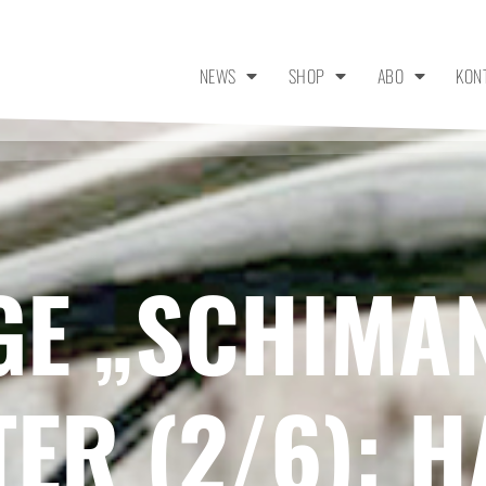
NEWS
SHOP
ABO
KON
GE „SCHIMA
ER (2/6): H