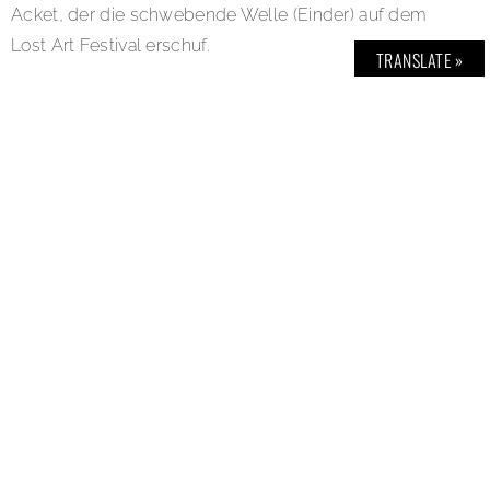
Acket, der die schwebende Welle (Einder) auf dem
Lost Art Festival erschuf.
TRANSLATE »
Der Ort war geheim und wurde erst 48 Stunden vor
der Ausstellung bekannt gegeben. Die Tickets waren
nicht online erhältlich, sondern wurden nur durch
persönliche Einladung und durch Ausstellungs-
Partner wie BOLD THE MAGAZINE weitergegeben.
Wir wünschen uns mehr solcher einzigartiger
Kunsprojekte und freuen uns jetzt schon auf eine
erneute Zusammenarbeit mit den Ausstellungs-
Machern: Clara Sauer (Kuratorin), Sven Sauer (Konzept)
und Schach zu Dritt (Kreativagentur). Rückschau der
Ausstellung:
www.himmelunterberlin.com