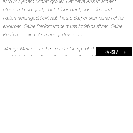
wird mit jedem Schritt größer. Der neue Anzug scheint
glänzend und glatt, doch Linus ahnt, dass die Fahrt
Falten hineingedrückt hat. Heute darf er sich keine Fehler
erlauben. Seine Performance muss tadellos sitzen. Seine
Karriere – sein Leben hängt davon ab.
Wenige Meter über ihm, an der Glasfront des Towers,
TRANSLATE »
leuchtet der Schriftzug: Strindholm Consulting. Die
Geräusche um ihn herum werden leiser. Bassgetriebene
Musik aus einem Sportwagen. Das Gespräch mehrerer
Männer, auf dem Weg in eine Szenekneipe. Das Lachen
eines Liebespaares. Die Hitze der Sommernacht drückt
auf seine Schläfen. Zur Sicherheit kontrolliert er das
Display seines Smartphones. Keine Nachricht von Kira.
Keine Empfehlung des Ting.
In der Lobby ist es still, die Deckenlampen sind gedimmt.