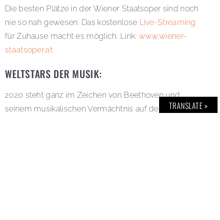
Die besten Plätze in der Wiener Staatsoper sind noch
nie so nah gewesen: Das kostenlose
Live-Streaming
für Zuhause macht es möglich. Link:
www.wiener-
staatsoper.at
WELTSTARS DER MUSIK:
2020 steht ganz im Zeichen von Beethoven und
TRANSLATE »
seinem musikalischen Vermächtnis auf der ganzen
Welt. Wir haben Musikweltstars wie Billy Joel, Yuja
Wang, Hans Zimmer und viele weitere Größen aus
dem internationalen Musikbusiness interviewt und
ihnen die schönsten Lobgesänge an Beethovens
musikalische Leistung und Wien, die musikalische
Weltstadt, entlockt.
All Ears on: Vienna