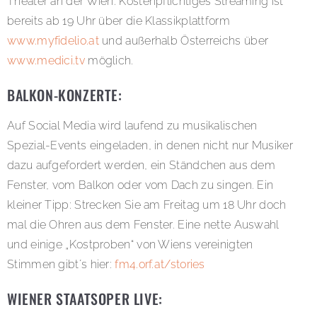
Theater an der Wien. Kostenpflichtiges Streaming ist
bereits ab 19 Uhr über die Klassikplattform
www.myfidelio.at
und außerhalb Österreichs über
www.medici.tv
möglich.
BALKON-KONZERTE:
Auf Social Media wird laufend zu musikalischen
Spezial-Events eingeladen, in denen nicht nur Musiker
dazu aufgefordert werden, ein Ständchen aus dem
Fenster, vom Balkon oder vom Dach zu singen. Ein
kleiner Tipp: Strecken Sie am Freitag um 18 Uhr doch
mal die Ohren aus dem Fenster. Eine nette Auswahl
und einige „Kostproben“ von Wiens vereinigten
Stimmen gibt´s hier:
fm4.orf.at/stories
WIENER STAATSOPER LIVE: